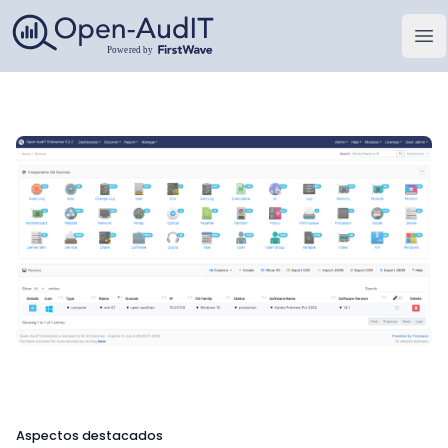
Open-AudIT, una empresa de FirstWave
Abr
Aspectos destacados