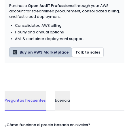
Purchase
Open‑AudIT Professional
through your AWS
account for streamlined procurement, consolidated billing,
and fast cloud deployment.
Consolidated AWS billing
Hourly and annual options
AMI & container deployment support
Buy on AWS Marketplace
Talk to sales
Preguntas frecuentes
Licencia
Preguntas frecuentes
¿Cómo funciona el precio basado en niveles?